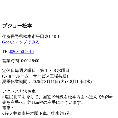
プジョー松本
住所
長野県松本市平田東1-10-1
Googleマップでみる
TEL
0263-50-5015
営業時間
10:00-18:00
定休日
毎週火曜日，第１・３水曜日
(ショールーム・サービス工場共通)
夏季休業期間：2026年8月11日(火)～8月19日(水)
アクセス方法
お車：
○塩尻北ICを降りて、国道19号線を松本方面へ進んで約2km
先を右手へ。約1km程の左手にございます。
電車：
○篠ノ井線南松本駅下車。徒歩約5分。