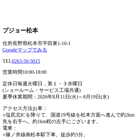
プジョー松本
住所
長野県松本市平田東1-10-1
Googleマップでみる
TEL
0263-50-5015
営業時間
10:00-18:00
定休日
毎週火曜日，第１・３水曜日
(ショールーム・サービス工場共通)
夏季休業期間：2026年8月11日(火)～8月19日(水)
アクセス方法
お車：
○塩尻北ICを降りて、国道19号線を松本方面へ進んで約2km
先を右手へ。約1km程の左手にございます。
電車：
○篠ノ井線南松本駅下車。徒歩約5分。