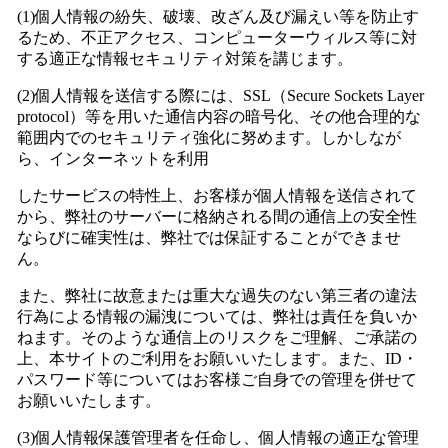
(1)個人情報の紛失、破壊、改ざん及び漏えい等を防止す
るため、不正アクセス、コンピューターウィルス等に対
する適正な情報セキュリティ対策を講じます。
(2)個人情報を送信する際には、SSL（Secure Sockets Layer
protocol）等を用いた通信内容の暗号化、その他合理的な
範囲内でのセキュリティ強化に努めます。しかしなが
ら、
インターネットを利用
したサービスの特性上、お客様が個人情報を送信されて
から、弊社のサーバーに格納される間の通信上の安全性
ならびに確実性は、弊社では保証することができませ
ん。
また、弊社に故意または重大な過失のない第三者の違法
行為による情報の漏洩については、弊社は責任を負いか
ねます。そのような通信上のリスクをご理解、ご承諾の
上、本サイトのご利用を
お願いいたします。また、ID・
パスワード等についてはお客様ご自身での管理を併せて
お願いいたします。
(3)個人情報保護管理者を任命し、個人情報の適正な管理