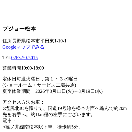
プジョー松本
住所
長野県松本市平田東1-10-1
Googleマップでみる
TEL
0263-50-5015
営業時間
10:00-18:00
定休日
毎週火曜日，第１・３水曜日
(ショールーム・サービス工場共通)
夏季休業期間：2026年8月11日(火)～8月19日(水)
アクセス方法
お車：
○塩尻北ICを降りて、国道19号線を松本方面へ進んで約2km
先を右手へ。約1km程の左手にございます。
電車：
○篠ノ井線南松本駅下車。徒歩約5分。