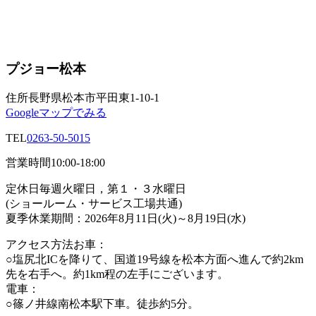
プジョー松本
住所
長野県松本市平田東1-10-1
Googleマップでみる
TEL
0263-50-5015
営業時間
10:00-18:00
定休日
毎週火曜日，第１・３水曜日
(ショールーム・サービス工場共通)
夏季休業期間：2026年8月11日(火)～8月19日(水)
アクセス方法
お車：
○塩尻北ICを降りて、国道19号線を松本方面へ進んで約2km
先を右手へ。約1km程の左手にございます。
電車：
○篠ノ井線南松本駅下車。徒歩約5分。