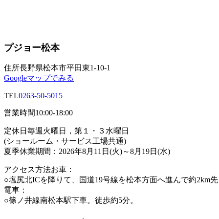
プジョー松本
住所
長野県松本市平田東1-10-1
Googleマップでみる
TEL
0263-50-5015
営業時間
10:00-18:00
定休日
毎週火曜日，第１・３水曜日
(ショールーム・サービス工場共通)
夏季休業期間：2026年8月11日(火)～8月19日(水)
アクセス方法
お車：
○塩尻北ICを降りて、国道19号線を松本方面へ進んで約2km
電車：
○篠ノ井線南松本駅下車。徒歩約5分。