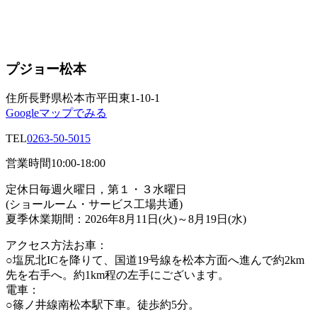
プジョー松本
住所
長野県松本市平田東1-10-1
Googleマップでみる
TEL
0263-50-5015
営業時間
10:00-18:00
定休日
毎週火曜日，第１・３水曜日
(ショールーム・サービス工場共通)
夏季休業期間：2026年8月11日(火)～8月19日(水)
アクセス方法
お車：
○塩尻北ICを降りて、国道19号線を松本方面へ進んで約2km
先を右手へ。約1km程の左手にございます。
電車：
○篠ノ井線南松本駅下車。徒歩約5分。