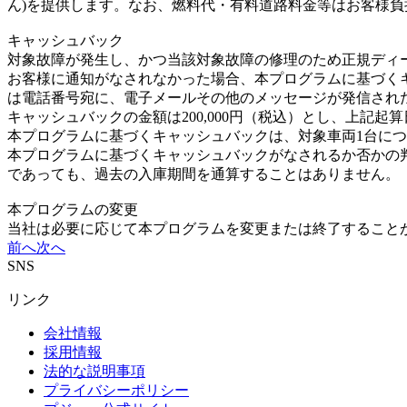
ん)を提供します。なお、燃料代・有料道路料金等はお客様負
キャッシュバック
対象故障が発生し、かつ当該対象故障の修理のため正規ディ
お客様に通知がなされなかった場合、本プログラムに基づく
は電話番号宛に、電子メールその他のメッセージが発信され
キャッシュバックの金額は200,000円（税込）とし、上記
本プログラムに基づくキャッシュバックは、対象車両1台につ
本プログラムに基づくキャッシュバックがなされるか否かの
であっても、過去の入庫期間を通算することはありません。
本プログラムの変更
当社は必要に応じて本プログラムを変更または終了すること
前へ
次へ
SNS
リンク
会社情報
採用情報
法的な説明事項
プライバシーポリシー