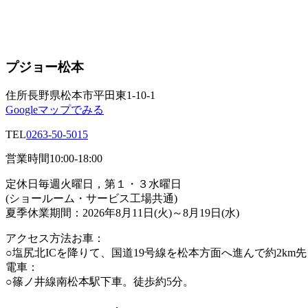
プジョー松本
住所
長野県松本市平田東1-10-1
Googleマップでみる
TEL
0263-50-5015
営業時間
10:00-18:00
定休日
毎週火曜日，第１・３水曜日
(ショールーム・サービス工場共通)
夏季休業期間：2026年8月11日(火)～8月19日(水)
アクセス方法
お車：
○塩尻北ICを降りて、国道19号線を松本方面へ進んで約2km
電車：
○篠ノ井線南松本駅下車。徒歩約5分。