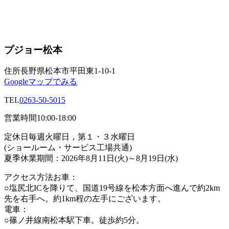
プジョー松本
住所
長野県松本市平田東1-10-1
Googleマップでみる
TEL
0263-50-5015
営業時間
10:00-18:00
定休日
毎週火曜日，第１・３水曜日
(ショールーム・サービス工場共通)
夏季休業期間：2026年8月11日(火)～8月19日(水)
アクセス方法
お車：
○塩尻北ICを降りて、国道19号線を松本方面へ進んで約2km
先を右手へ。約1km程の左手にございます。
電車：
○篠ノ井線南松本駅下車。徒歩約5分。