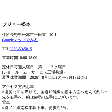
プジョー松本
住所
長野県松本市平田東1-10-1
Googleマップでみる
TEL
0263-50-5015
営業時間
10:00-18:00
定休日
毎週火曜日，第１・３水曜日
(ショールーム・サービス工場共通)
夏季休業期間：2026年8月11日(火)～8月19日(水)
アクセス方法
お車：
○塩尻北ICを降りて、国道19号線を松本方面へ進んで約2km
先を右手へ。約1km程の左手にございます。
電車：
○篠ノ井線南松本駅下車。徒歩約5分。